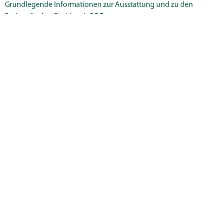
Grundlegende Informationen zur Ausstattung und zu den
Preisen findest Du hier als PDF:
INFORMATIONEN ZUM SEMINARRAUM