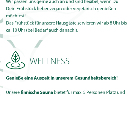
Wir passen uns gerne auch an und sind flexibel, wenn Du
Dein Frühstück lieber vegan oder vegetarisch genießen
möchtest!
Das Frühstück für unsere Hausgäste servieren wir ab 8 Uhr bis
ca. 10 Uhr (bei Bedarf auch danach!).
WELLNESS
Genieße eine Auszeit in unserem Gesundheitsbereich!
Unsere
finnische Sauna
bietet für max. 5 Personen Platz und
unterschiedliche Aufgüsse, spezielles Trinkwasser und Tee
stehen für euch bereit.
Die
Infrarot-Kabine
regt euren Stoffwechsel an und fördert
die Durchblutung bzw. können Verspannungen gelöst und
z.B. Rückenschmerzen gelindert werden.